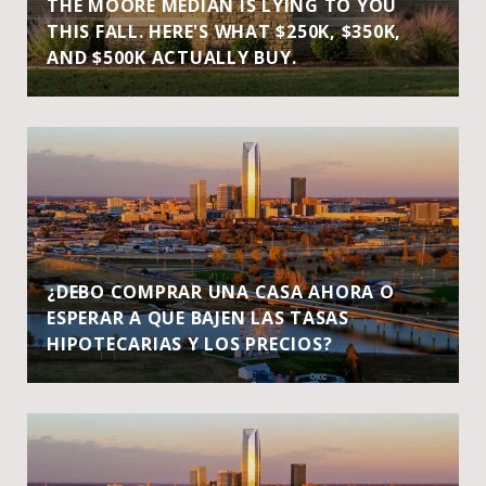
THE MOORE MEDIAN IS LYING TO YOU
THIS FALL. HERE'S WHAT $250K, $350K,
AND $500K ACTUALLY BUY.
¿DEBO COMPRAR UNA CASA AHORA O
ESPERAR A QUE BAJEN LAS TASAS
HIPOTECARIAS Y LOS PRECIOS?