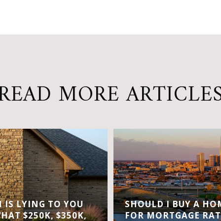
READ MORE ARTICLE
IS LYING TO YOU
SHOULD I BUY A H
WHAT $250K, $350K,
FOR MORTGAGE RAT