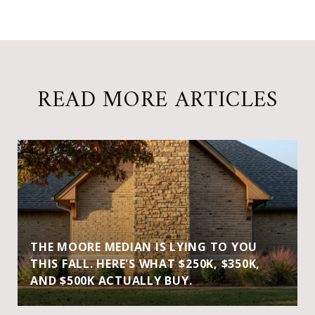
READ MORE ARTICLES
THE MOORE MEDIAN IS LYING TO YOU
THIS FALL. HERE'S WHAT $250K, $350K,
AND $500K ACTUALLY BUY.