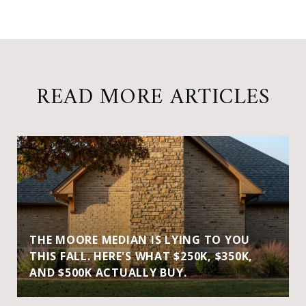
READ MORE ARTICLES
THE MOORE MEDIAN IS LYING TO YOU
THIS FALL. HERE'S WHAT $250K, $350K,
AND $500K ACTUALLY BUY.