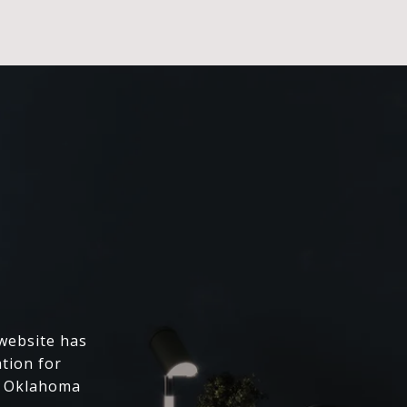
 website has
ation for
l Oklahoma