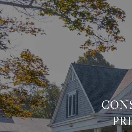
CON
PR