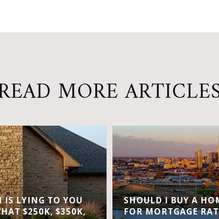
READ MORE ARTICLE
IS LYING TO YOU
SHOULD I BUY A H
WHAT $250K, $350K,
FOR MORTGAGE RAT