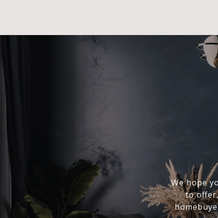
We hope you
to offer
homebuyer